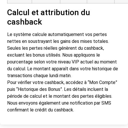
Calcul et attribution du
cashback
Le système calcule automatiquement vos pertes
nettes en soustrayant les gains des mises totales.
Seules les pertes réelles génèrent du cashback,
excluant les bonus utilisés. Nous appliquons le
pourcentage selon votre niveau VIP actuel au moment
du calcul. Le montant apparaît dans votre historique de
transactions chaque lundi matin.
Pour vérifier votre cashback, accédez à “Mon Compte”
puis “Historique des Bonus”. Les détails incluent la
période de calcul et le montant des pertes éligibles.
Nous envoyons également une notification par SMS
confirmant le crédit du cashback.