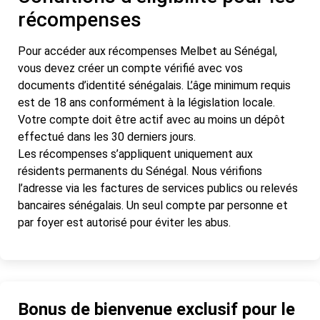
récompenses
Pour accéder aux récompenses Melbet au Sénégal,
vous devez créer un compte vérifié avec vos
documents d’identité sénégalais. L’âge minimum requis
est de 18 ans conformément à la législation locale.
Votre compte doit être actif avec au moins un dépôt
effectué dans les 30 derniers jours.
Les récompenses s’appliquent uniquement aux
résidents permanents du Sénégal. Nous vérifions
l’adresse via les factures de services publics ou relevés
bancaires sénégalais. Un seul compte par personne et
par foyer est autorisé pour éviter les abus.
Bonus de bienvenue exclusif pour le