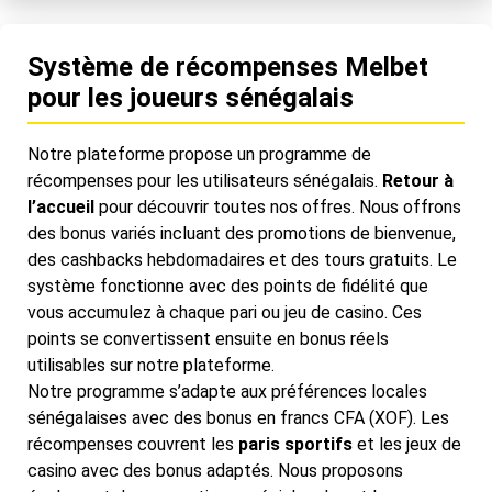
Système de récompenses Melbet
pour les joueurs sénégalais
Notre plateforme propose un programme de
récompenses pour les utilisateurs sénégalais.
Retour à
l’accueil
pour découvrir toutes nos offres. Nous offrons
des bonus variés incluant des promotions de bienvenue,
des cashbacks hebdomadaires et des tours gratuits. Le
système fonctionne avec des points de fidélité que
vous accumulez à chaque pari ou jeu de casino. Ces
points se convertissent ensuite en bonus réels
utilisables sur notre plateforme.
Notre programme s’adapte aux préférences locales
sénégalaises avec des bonus en francs CFA (XOF). Les
récompenses couvrent les
paris sportifs
et les jeux de
casino avec des bonus adaptés. Nous proposons