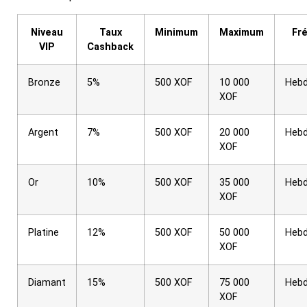
Niveau
Taux
Minimum
Maximum
Fr
VIP
Cashback
Bronze
5%
500 XOF
10 000
Hebd
XOF
Argent
7%
500 XOF
20 000
Hebd
XOF
Or
10%
500 XOF
35 000
Hebd
XOF
Platine
12%
500 XOF
50 000
Hebd
XOF
Diamant
15%
500 XOF
75 000
Hebd
XOF