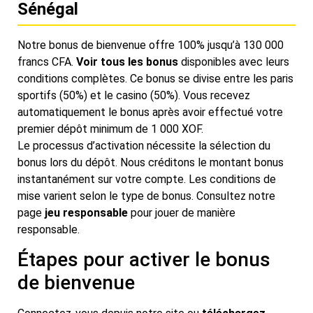
Sénégal
Notre bonus de bienvenue offre 100% jusqu’à 130 000
francs CFA.
Voir tous les bonus
disponibles avec leurs
conditions complètes. Ce bonus se divise entre les paris
sportifs (50%) et le casino (50%). Vous recevez
automatiquement le bonus après avoir effectué votre
premier dépôt minimum de 1 000 XOF.
Le processus d’activation nécessite la sélection du
bonus lors du dépôt. Nous créditons le montant bonus
instantanément sur votre compte. Les conditions de
mise varient selon le type de bonus. Consultez notre
page
jeu responsable
pour jouer de manière
responsable.
Étapes pour activer le bonus
de bienvenue