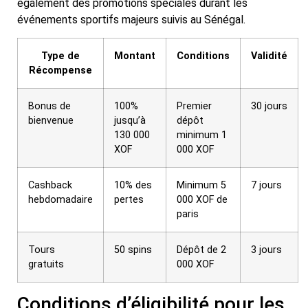
également des promotions spéciales durant les
événements sportifs majeurs suivis au Sénégal.
Type de
Montant
Conditions
Validité
Récompense
Bonus de
100%
Premier
30 jours
bienvenue
jusqu’à
dépôt
130 000
minimum 1
XOF
000 XOF
Cashback
10% des
Minimum 5
7 jours
hebdomadaire
pertes
000 XOF de
paris
Tours
50 spins
Dépôt de 2
3 jours
gratuits
000 XOF
Conditions d’éligibilité pour les