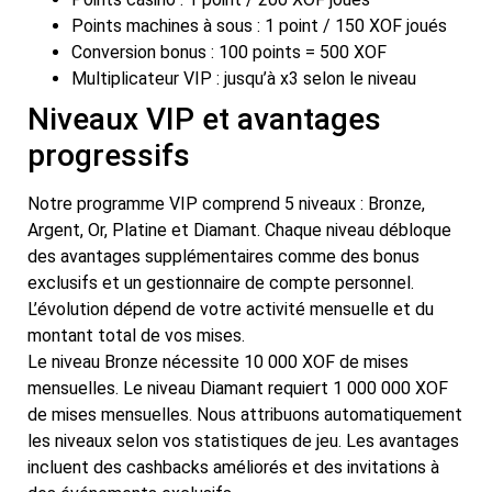
Points machines à sous : 1 point / 150 XOF joués
Conversion bonus : 100 points = 500 XOF
Multiplicateur VIP : jusqu’à x3 selon le niveau
Niveaux VIP et avantages
progressifs
Notre programme VIP comprend 5 niveaux : Bronze,
Argent, Or, Platine et Diamant. Chaque niveau débloque
des avantages supplémentaires comme des bonus
exclusifs et un gestionnaire de compte personnel.
L’évolution dépend de votre activité mensuelle et du
montant total de vos mises.
Le niveau Bronze nécessite 10 000 XOF de mises
mensuelles. Le niveau Diamant requiert 1 000 000 XOF
de mises mensuelles. Nous attribuons automatiquement
les niveaux selon vos statistiques de jeu. Les avantages
incluent des cashbacks améliorés et des invitations à