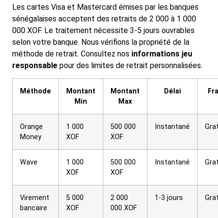
Les cartes Visa et Mastercard émises par les banques
sénégalaises acceptent des retraits de 2 000 à 1 000
000 XOF. Le traitement nécessite 3-5 jours ouvrables
selon votre banque. Nous vérifions la propriété de la
méthode de retrait. Consultez nos
informations jeu
responsable
pour des limites de retrait personnalisées.
Méthode
Montant
Montant
Délai
Fra
Min
Max
Orange
1 000
500 000
Instantané
Grat
Money
XOF
XOF
Wave
1 000
500 000
Instantané
Grat
XOF
XOF
Virement
5 000
2 000
1-3 jours
Grat
bancaire
XOF
000 XOF