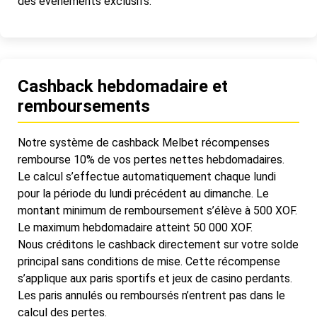
des événements exclusifs.
Cashback hebdomadaire et
remboursements
Notre système de cashback Melbet récompenses
rembourse 10% de vos pertes nettes hebdomadaires.
Le calcul s’effectue automatiquement chaque lundi
pour la période du lundi précédent au dimanche. Le
montant minimum de remboursement s’élève à 500 XOF.
Le maximum hebdomadaire atteint 50 000 XOF.
Nous créditons le cashback directement sur votre solde
principal sans conditions de mise. Cette récompense
s’applique aux paris sportifs et jeux de casino perdants.
Les paris annulés ou remboursés n’entrent pas dans le
calcul des pertes.