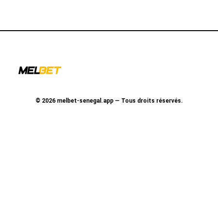
© 2026 melbet-senegal.app — Tous droits réservés.