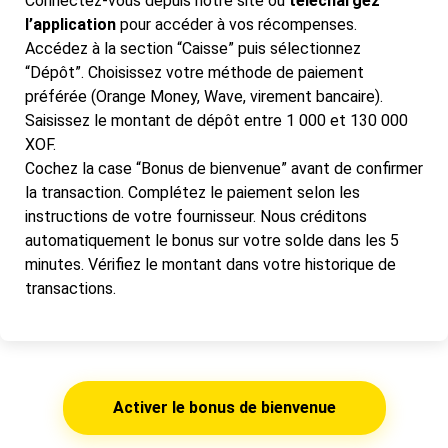
Connectez-vous depuis notre site ou
téléchargez
l’application
pour accéder à vos récompenses.
Accédez à la section “Caisse” puis sélectionnez
“Dépôt”. Choisissez votre méthode de paiement
préférée (Orange Money, Wave, virement bancaire).
Saisissez le montant de dépôt entre 1 000 et 130 000
XOF.
Cochez la case “Bonus de bienvenue” avant de confirmer
la transaction. Complétez le paiement selon les
instructions de votre fournisseur. Nous créditons
automatiquement le bonus sur votre solde dans les 5
minutes. Vérifiez le montant dans votre historique de
transactions.
Activer le bonus de bienvenue