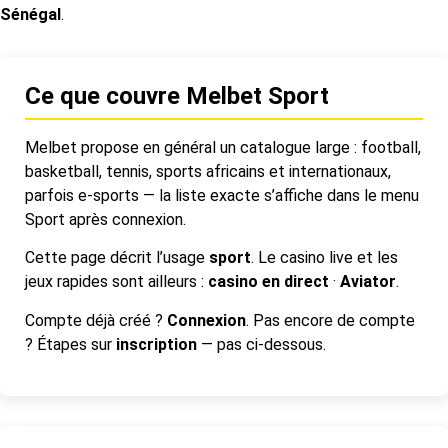
Sénégal
.
Ce que couvre Melbet Sport
Melbet propose en général un catalogue large : football,
basketball, tennis, sports africains et internationaux,
parfois e-sports — la liste exacte s’affiche dans le menu
Sport après connexion.
Cette page décrit l’usage
sport
. Le casino live et les
jeux rapides sont ailleurs :
casino en direct
·
Aviator
.
Compte déjà créé ?
Connexion
. Pas encore de compte
? Étapes sur
inscription
— pas ci-dessous.