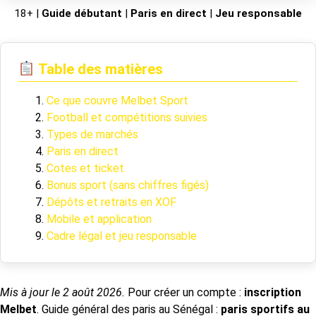
18+ |
Guide débutant
|
Paris en direct
|
Jeu responsable
Table des matières
Ce que couvre Melbet Sport
Football et compétitions suivies
Types de marchés
Paris en direct
Cotes et ticket
Bonus sport (sans chiffres figés)
Dépôts et retraits en XOF
Mobile et application
Cadre légal et jeu responsable
Mis à jour le 2 août 2026.
Pour créer un compte :
inscription
Melbet
. Guide général des paris au Sénégal :
paris sportifs au