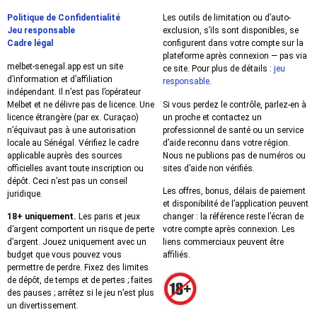
Politique de Confidentialité
Les outils de limitation ou d’auto-
Jeu responsable
exclusion, s’ils sont disponibles, se
Cadre légal
configurent dans votre compte sur la
plateforme après connexion — pas via
melbet-senegal.app est un site
ce site. Pour plus de détails :
jeu
d’information et d’affiliation
responsable
.
indépendant. Il n’est pas l’opérateur
Melbet et ne délivre pas de licence. Une
Si vous perdez le contrôle, parlez-en à
licence étrangère (par ex. Curaçao)
un proche et contactez un
n’équivaut pas à une autorisation
professionnel de santé ou un service
locale au Sénégal. Vérifiez le cadre
d’aide reconnu dans votre région.
applicable auprès des sources
Nous ne publions pas de numéros ou
officielles avant toute inscription ou
sites d’aide non vérifiés.
dépôt. Ceci n’est pas un conseil
Les offres, bonus, délais de paiement
juridique.
et disponibilité de l’application peuvent
18+ uniquement.
Les paris et jeux
changer : la référence reste l’écran de
d’argent comportent un risque de perte
votre compte après connexion. Les
d’argent. Jouez uniquement avec un
liens commerciaux peuvent être
budget que vous pouvez vous
affiliés.
permettre de perdre. Fixez des limites
de dépôt, de temps et de pertes ; faites
des pauses ; arrêtez si le jeu n’est plus
un divertissement.