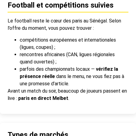
Football et compétitions suivies
Le football reste le cœur des paris au Sénégal. Selon
l’offre du moment, vous pouvez trouver :
compétitions européennes et internationales
(ligues, coupes) ;
rencontres africaines (CAN, ligues régionales
quand ouvertes) ;
parfois des championnats locaux —
vérifiez la
présence réelle
dans le menu, ne vous fiez pas à
une promesse d’article.
Avant un match du soir, beaucoup de joueurs passent en
live :
paris en direct Melbet
.
Types de marchés