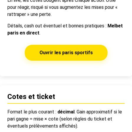
En live, les cotes bougent après chaque action. Utile
pour réagir, risqué si vous augmentez les mises pour «
rattraper » une perte.
Détails, cash out éventuel et bonnes pratiques :
Melbet
paris en direct
.
Ouvrir les paris sportifs
Cotes et ticket
Format le plus courant :
décimal
. Gain approximatif si le
pari gagne = mise × cote (selon règles du ticket et
éventuels prélèvements affichés).