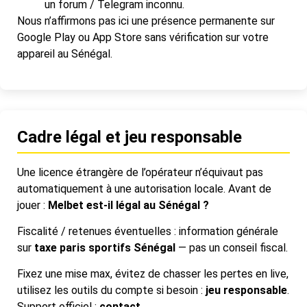
un forum / Telegram inconnu.
Nous n’affirmons pas ici une présence permanente sur
Google Play ou App Store sans vérification sur votre
appareil au Sénégal.
Cadre légal et jeu responsable
Une licence étrangère de l’opérateur n’équivaut pas
automatiquement à une autorisation locale. Avant de
jouer :
Melbet est-il légal au Sénégal ?
Fiscalité / retenues éventuelles : information générale
sur
taxe paris sportifs Sénégal
— pas un conseil fiscal.
Fixez une mise max, évitez de chasser les pertes en live,
utilisez les outils du compte si besoin :
jeu responsable
.
Support officiel :
contact
.