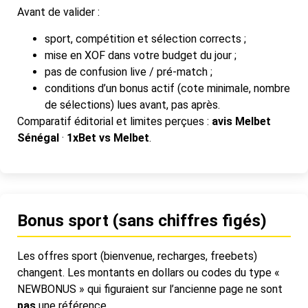
Avant de valider :
sport, compétition et sélection corrects ;
mise en XOF dans votre budget du jour ;
pas de confusion live / pré-match ;
conditions d’un bonus actif (cote minimale, nombre
de sélections) lues avant, pas après.
Comparatif éditorial et limites perçues :
avis Melbet
Sénégal
·
1xBet vs Melbet
.
Bonus sport (sans chiffres figés)
Les offres sport (bienvenue, recharges, freebets)
changent. Les montants en dollars ou codes du type «
NEWBONUS » qui figuraient sur l’ancienne page ne sont
pas
une référence.