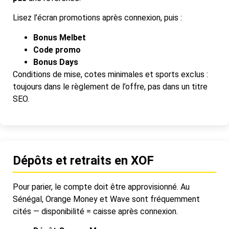
Lisez l’écran promotions après connexion, puis :
Bonus Melbet
Code promo
Bonus Days
Conditions de mise, cotes minimales et sports exclus :
toujours dans le règlement de l’offre, pas dans un titre
SEO.
Dépôts et retraits en XOF
Pour parier, le compte doit être approvisionné. Au
Sénégal, Orange Money et Wave sont fréquemment
cités — disponibilité = caisse après connexion.