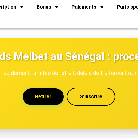
cription
Bonus
Paiements
Paris spo
nds Melbet au Sénégal : pro
 rapidement. Limites de retrait, délais de traitement e
Retirer
S’inscrire