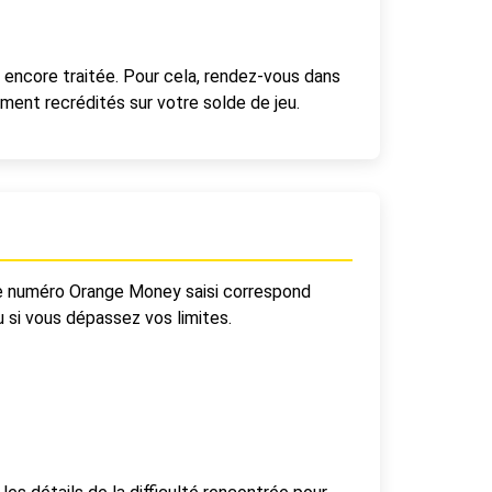
s encore traitée. Pour cela, rendez-vous dans
ement recrédités sur votre solde de jeu.
 le numéro Orange Money saisi correspond
u si vous dépassez vos limites.