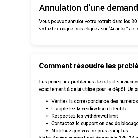
Annulation d’une demande
Vous pouvez annuler votre retrait dans les 30
votre historique puis cliquez sur “Annuler” à
Comment résoudre les problè
Les principaux problèmes de retrait survienn
exactement à celui utilisé pour le dépôt. Un p
Vérifiez la correspondance des numéros
Complétez la vérification d’identité
Respectez les withdrawal limit
Contactez le support en cas de blocag
N’utilisez que vos propres comptes