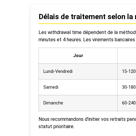
Délais de traitement selon la
Les withdrawal time dépendent de la méthode 
minutes et 4 heures. Les virements bancaires 
Jour
Lundi-Vendredi
15-120
Samedi
30-180
Dimanche
60-240
Nous recommandons d’initier vos retraits pend
statut prioritaire.