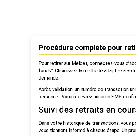
Procédure complète pour reti
Pour retirer sur Melbet, connectez-vous d’abor
fonds”. Choisissez la méthode adaptée à votre 
demande.
Après validation, un numéro de transaction un
personnel. Vous recevrez aussi un SMS confir
Suivi des retraits en cour
Dans votre historique de transactions, vous p
vous tiennent informé à chaque étape. Un prem