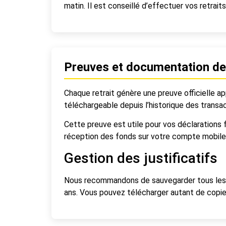
matin. Il est conseillé d’effectuer vos retrai
Preuves et documentation des
Chaque retrait génère une preuve officielle a
téléchargeable depuis l’historique des trans
Cette preuve est utile pour vos déclarations f
réception des fonds sur votre compte mobile
Gestion des justificatifs
Nous recommandons de sauvegarder tous les j
ans. Vous pouvez télécharger autant de copi