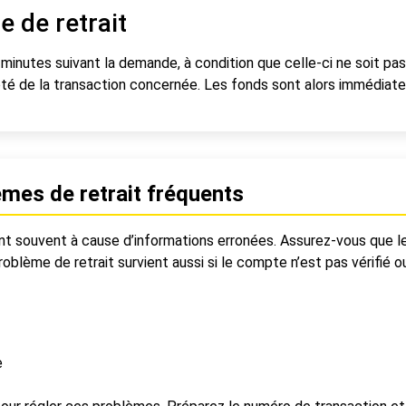
 de retrait
 minutes suivant la demande, à condition que celle-ci ne soit pa
 côté de la transaction concernée. Les fonds sont alors immédiat
mes de retrait fréquents
ent souvent à cause d’informations erronées. Assurez-vous que
roblème de retrait survient aussi si le compte n’est pas vérifié o
e